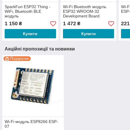
SparkFun ESP32 Thing -
Wi-Fi Bluetooth модуль
Wi-F
WiFi, Bluetooth BLE
ESP32 WROOM-32
ESP
модуль
Development Board
1 150
1 472
221
₴
₴
Купити
Купити
Акційні пропозиції та новинки
Подарунок
Wi-Fi модуль ESP8266 ESP-
07