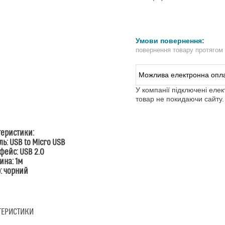
повернення товару протягом
У компанії підключені еле
товар не покидаючи сайту.
теристики:
ль: USB to Micro USB
рфейс: USB 2.0
ина: 1м
р: чорний
ТЕРИСТИКИ