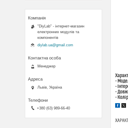
"DiyLab" - інтернет-магазин
електронних модулів та
компонентів
diylab.ua@gmail.com
Менеджер
Харак
- Моде
- Інте
Львів, Україна
- Довж
- Колі
+380 (63) 989-66-40
ХАРАК