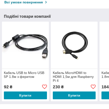
Всі умови повернення
Подібні товари компанії
Кабель USB to Micro USB
Кабель MicroHDMI to
Кабе
5P 1.8м з феритом
HDMI 1,5м для Raspberry
1.8
Pi 4
92
230
184
₴
₴
Купити
Купити