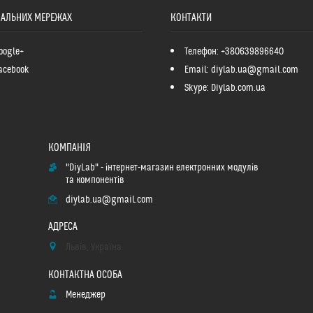
ІАЛЬНИХ МЕРЕЖАХ
КОНТАКТИ
oogle+
Телефон: +380639896640
acebook
Email: diylab.ua@gmail.com
Skype: Diylab.com.ua
"DiyLab" - інтернет-магазин електронних модулів
та компонентів
diylab.ua@gmail.com
Львів, Україна
Менеджер