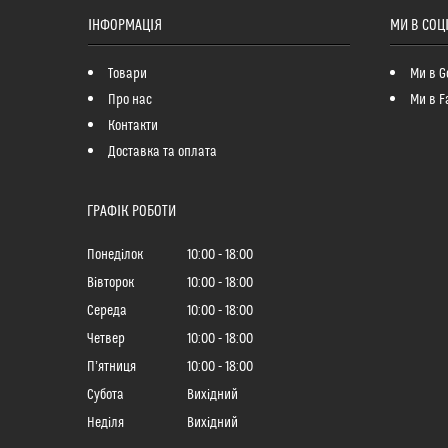
ІНФОРМАЦІЯ
МИ В СОЦ
Товари
Ми в G
Про нас
Ми в F
Контакти
Доставка та оплата
ГРАФІК РОБОТИ
Понеділок
10:00
18:00
Вівторок
10:00
18:00
Середа
10:00
18:00
Четвер
10:00
18:00
Пʼятниця
10:00
18:00
Субота
Вихідний
Неділя
Вихідний