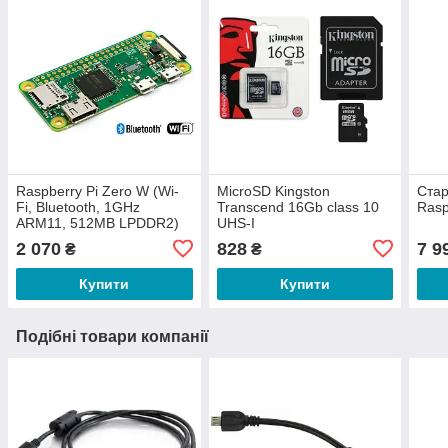
Raspberry Pi Zero W (Wi-
MicroSD Kingston
Стар
Fi, Bluetooth, 1GHz
Transcend 16Gb class 10
Rasp
ARM11, 512MB LPDDR2)
UHS-I
2 070
828
7 9
₴
₴
Купити
Купити
Подібні товари компанії