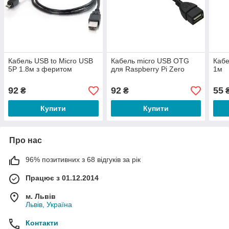
Кабель USB to Micro USB
Кабель micro USB OTG
Кабе
5P 1.8м з феритом
для Raspberry Pi Zero
1м
92
92
55
₴
₴
Купити
Купити
Про нас
96% позитивних з 68 відгуків за рік
Працює з 01.12.2014
м. Львів
Львів, Україна
Контакти