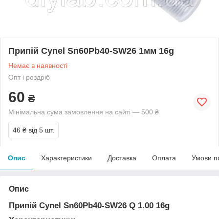
Припій Cynel Sn60Pb40-SW26 1мм 16g
Немає в наявності
Опт і роздріб
60
₴
Мінімальна сума замовлення на сайті — 500 ₴
46 ₴
від 5 шт.
Опис
Характеристики
Доставка
Оплата
Умови п
Опис
Припій Cynel Sn60Pb40-SW26 Q 1.00 16g