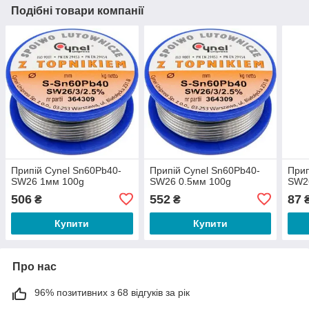
Подібні товари компанії
Припій Cynel Sn60Pb40-
Припій Cynel Sn60Pb40-
Прип
SW26 1мм 100g
SW26 0.5мм 100g
SW26
506
552
87
₴
₴
Купити
Купити
Про нас
96% позитивних з 68 відгуків за рік