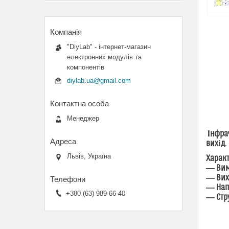
"DiyLab" - інтернет-магазин
електронних модулів та
компонентів
diylab.ua@gmail.com
Менеджер
Інфрач
вихід.
Львів, Україна
Харак
― Вимі
― Вих
― Напр
+380 (63) 989-66-40
― Стр