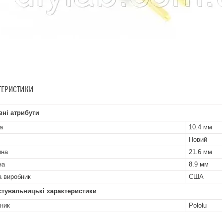
ТЕРИСТИКИ
ні атрибути
а
10.4 мм
Новий
ина
21.6 мм
на
8.9 мм
а виробник
США
стувальницькі характеристики
ник
Pololu