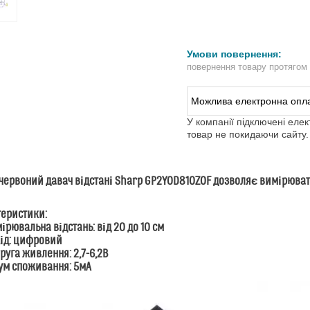
повернення товару протягом
У компанії підключені еле
товар не покидаючи сайту.
ервоний давач відстані Sharp GP2Y0D810Z0F дозволяє вимірювати
теристики:
рювальна відстань: від 20 до 10 см
ід: цифровий
уга живлення: 2,7-6,2В
ум споживання: 5мА