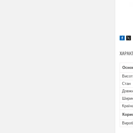
ХАРАК
Основ
Висот
Стан
Довж
Шири
Країн
Кори
Вироб