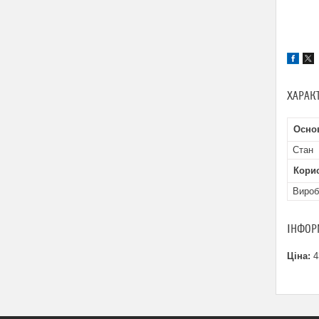
ХАРАК
Основ
Стан
Кори
Вироб
ІНФОР
Ціна:
4