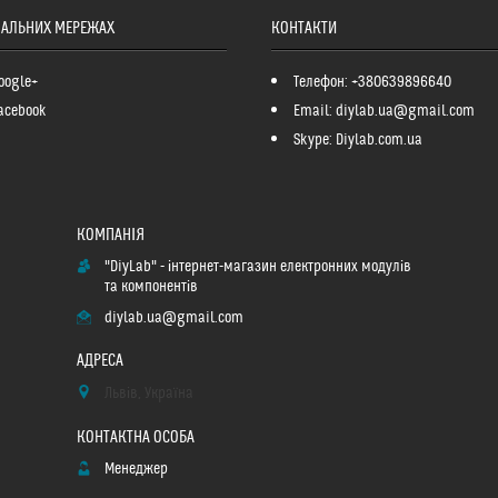
ІАЛЬНИХ МЕРЕЖАХ
КОНТАКТИ
oogle+
Телефон: +380639896640
acebook
Email: diylab.ua@gmail.com
Skype: Diylab.com.ua
"DiyLab" - інтернет-магазин електронних модулів
та компонентів
diylab.ua@gmail.com
Львів, Україна
Менеджер