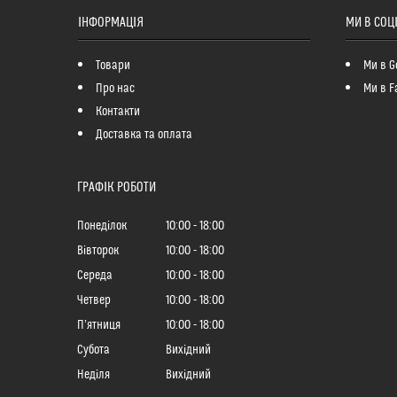
ІНФОРМАЦІЯ
МИ В СОЦ
Товари
Ми в G
Про нас
Ми в F
Контакти
Доставка та оплата
ГРАФІК РОБОТИ
Понеділок
10:00
18:00
Вівторок
10:00
18:00
Середа
10:00
18:00
Четвер
10:00
18:00
Пʼятниця
10:00
18:00
Субота
Вихідний
Неділя
Вихідний