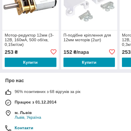
Мотор-редуктор 12мм (3-
П-подібне кріплення для
Мото
12В, 160мА, 500 об/хв,
12мм моторів (2шт)
12В,
0,15кг/см)
0,3к
253
152
253
₴
₴/пара
Купити
Купити
Про нас
96% позитивних з 68 відгуків за рік
Працює з 01.12.2014
м. Львів
Львів, Україна
Контакти