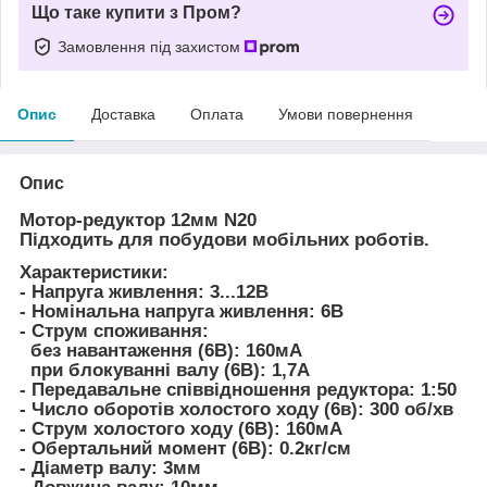
Що таке купити з Пром?
Замовлення під захистом
Опис
Доставка
Оплата
Умови повернення
Опис
Мотор-редуктор 12мм N20
Підходить для побудови мобільних роботів.
Характеристики:
- Напруга живлення: 3...12В
- Номінальна напруга живлення: 6В
- Струм споживання:
без навантаження (6В): 160мА
при блокуванні валу (6В): 1,7А
- Передавальне співвідношення редуктора: 1:50
- Число оборотів холостого ходу (6в): 300 об/хв
- Струм холостого ходу (6В): 160мА
- Обертальний момент (6В): 0.2кг/см
- Діаметр валу: 3мм