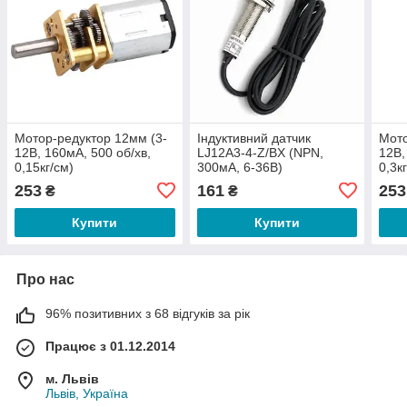
Мотор-редуктор 12мм (3-
Індуктивний датчик
Мото
12В, 160мА, 500 об/хв,
LJ12A3-4-Z/BX (NPN,
12В,
0,15кг/см)
300мА, 6-36В)
0,3к
253
161
253
₴
₴
Купити
Купити
Про нас
96% позитивних з 68 відгуків за рік
Працює з 01.12.2014
м. Львів
Львів, Україна