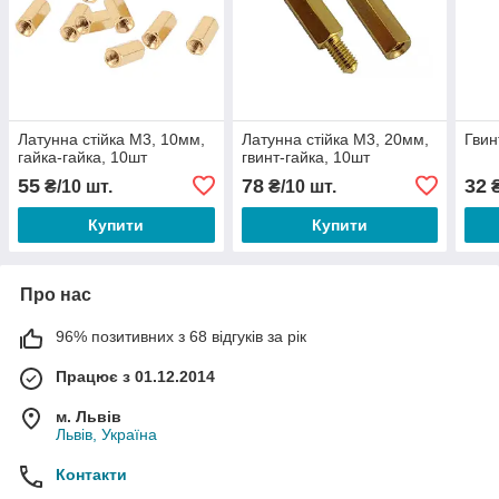
Латунна стійка М3, 10мм,
Латунна стійка М3, 20мм,
Гвин
гайка-гайка, 10шт
гвинт-гайка, 10шт
55
78
32
₴/10 шт.
₴/10 шт.
₴
Купити
Купити
Про нас
96% позитивних з 68 відгуків за рік
Працює з 01.12.2014
м. Львів
Львів, Україна
Контакти