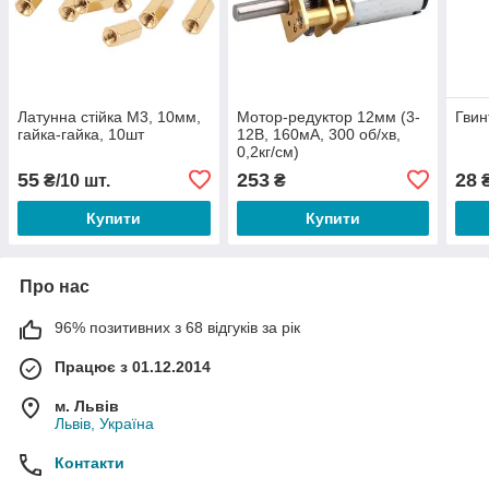
Латунна стійка М3, 10мм,
Мотор-редуктор 12мм (3-
Гвин
гайка-гайка, 10шт
12В, 160мА, 300 об/хв,
0,2кг/см)
55
253
28
₴/10 шт.
₴
₴
Купити
Купити
Про нас
96% позитивних з 68 відгуків за рік
Працює з 01.12.2014
м. Львів
Львів, Україна
Контакти