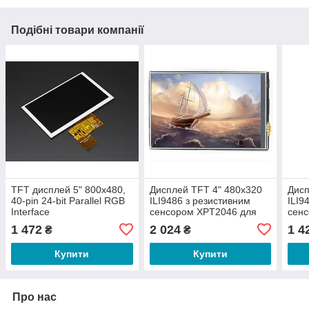
Подібні товари компанії
TFT дисплей 5" 800x480,
Дисплей TFT 4" 480x320
Дисп
40-pin 24-bit Parallel RGB
ILI9486 з резистивним
ILI9
Interface
сенсором XPT2046 для
сен
Arduino UNO/Leonardo від
Ardu
1 472
2 024
1 4
₴
₴
WaveShare
Wav
Купити
Купити
Про нас