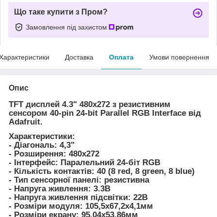
Що таке купити з Пром?
Замовлення під захистом
Характеристики
Доставка
Оплата
Умови повернення
Опис
TFT дисплей 4.3" 480x272 з резистивним
сенсором 40-pin 24-bit Parallel RGB Interface від
Adafruit.
Характеристики:
- Діагональ: 4,3"
- Розширення: 480x272
- Інтерфейс: Паралельний 24-біт RGB
- Кількість контактів: 40 (8 red, 8 green, 8 blue)
- Тип сенсорної панелі: резистивна
- Напруга живлення: 3.3В
- Напруга живлення підсвітки: 22В
- Розміри модуля: 105,5х67,2х4,1мм
- Розміри екрану: 95,04х53,86мм