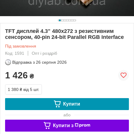
TFT дисплей 4.3" 480x272 з резистивним
сенсором, 40-pin 24-bit Parallel RGB Interface
Під замовлення
Код: 1591
Опт і роздріб
Відправка з
26 серпня 2026
1 426
₴
1 380 ₴
від 5 шт.
Купити
або
Купити з