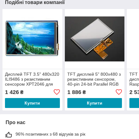
Подібні товари компанії
Дисплей TFT 3.5" 480x320
TFT дисплей 5" 800x480 з
TFT
ILI9486 з резистивним
резистивним сенсором,
дисп
сенсором XPT2046 для
40-pin 24-bit Parallel RGB
Rasp
Arduino UNO/Leonardo від
Interface
Wav
1 426
1 886
2 5
₴
₴
WaveShare
Купити
Купити
Про нас
96% позитивних з 68 відгуків за рік