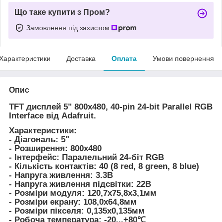
Що таке купити з Пром?
Замовлення під захистом
Характеристики
Доставка
Оплата
Умови повернення
Опис
TFT дисплей 5" 800x480, 40-pin 24-bit Parallel RGB
Interface від Adafruit.
Характеристики:
- Діагональ: 5"
- Розширення: 800x480
- Інтерфейс: Паралельний 24-біт RGB
- Кількість контактів: 40 (8 red, 8 green, 8 blue)
- Напруга живлення: 3.3В
- Напруга живлення підсвітки: 22В
- Розміри модуля: 120,7х75,8х3,1мм
- Розміри екрану: 108,0х64,8мм
- Розміри пікселя: 0,135х0,135мм
- Робоча температура: -20...+80℃