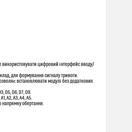
те використовувати цифровий інтерфейс вводу/
клад, для формування сигналу тривоги.
 дозволяє встановлювати модулі без додаткових
 D5, D6, D7, D9.
, A2, A3, A4, A5.
го напрямку обертання.