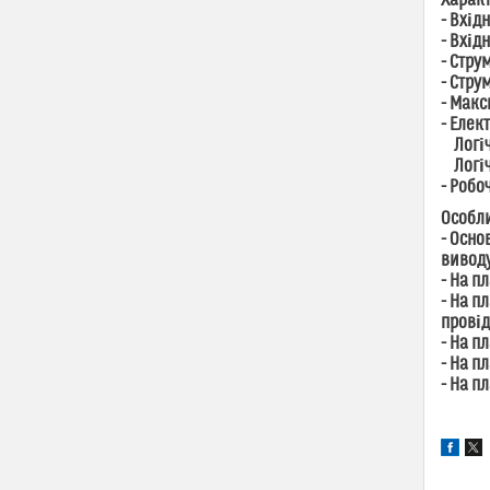
Харак
- Вхід
- Вхід
- Стру
- Стру
- Макс
- Елек
Логічн
Логічн
- Робо
Особли
- Осно
виводу
- На п
- На п
провід
- На п
- На п
- На п