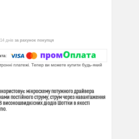
 14 днів
за рахунок покупця
ктронні платежі. Тепер ви можете купити будь-який
 використовує мікросхему потужного драйвера
ами постійного струму; струм через навантаження
8 високошвидкісних діодів Шоттки в якості
no.