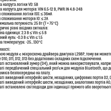
теристики:
на напруга логіки VD: 5В
на напруга для моторів: VIN 6.5-12 В, PWR IN 4.8-24В
м споживання логіки ISS: ≤ 36мА
м споживання моторів IO: ≤ 2А
имальна потужність: 25 Вт (T = 75°C)
тричні рівні вхідних сигналів:
а одиниця: 2.3 В ≤ Vin ≤ 5 В
ий нуль: -0.3 В ≤ Vin ≤ 1.5
ча температура: -25...130°C
вості:
вою модуля є мікросхема драйвера двигунів L298P, тому ви може
 D10, D11, D12, D13 без додаткових складних схем підключення.
латі встановлений зумер (D4), який можна використовувати, напри
латі передбачений спеціальний роз'єм для модулів Bluetooth, що
ників безпосередньо на плату.
латі виведений інтерфейс шести, незадіяних, цифрових портів D2, D3,
латі виведений інтерфейс шести, незадіяних, аналогових портів A0, A1
латі встановлені світлодіоди для індикації прямого або зворотньо