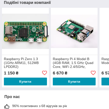
Подібні товари компанії
Raspberry Pi Zero 1.3
Raspberry Pi 4 Model B
Rasp
(1GHz ARM11, 512MB
(4GB RAM, 1.5 GHz Quad
Modu
LPDDR2)
Core, WiFi 2.4/5GHz,
Bluetooth 5.0 BLE)
1 150
6 670
6 5
₴
₴
Купити
Купити
Про нас
96% позитивних з 68 відгуків за рік