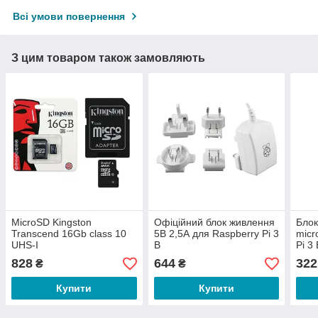
Всі умови повернення
З цим товаром також замовляють
MicroSD Kingston
Офіційний блок живлення
Блок
Transcend 16Gb class 10
5В 2,5А для Raspberry Pi 3
micr
UHS-I
B
Pi 3
828
644
322
₴
₴
Купити
Купити