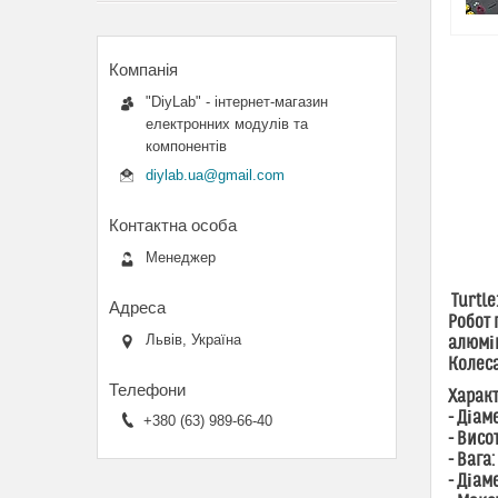
"DiyLab" - інтернет-магазин
електронних модулів та
компонентів
diylab.ua@gmail.com
Менеджер
Turtle
Робот 
Львів, Україна
алюмін
Колеса
Харак
- Діам
+380 (63) 989-66-40
- Висо
- Вага:
- Діам