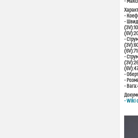
- Макс
Характ
- Коеф
- Швид
(3V):1
(6V):
- Стру
(3V):6
(6V):7
- Стру
(3V):2
(6V):4
- Обер
- Розмі
- Вага
Докуме
- Wiki