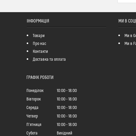
ІНФОРМАЦІЯ
МИ В СОЦ
Товари
Ми в G
Про нас
Ми в F
Контакти
Доставка та оплата
ГРАФІК РОБОТИ
Понеділок
10:00
18:00
Вівторок
10:00
18:00
Середа
10:00
18:00
Четвер
10:00
18:00
Пʼятниця
10:00
18:00
Субота
Вихідний