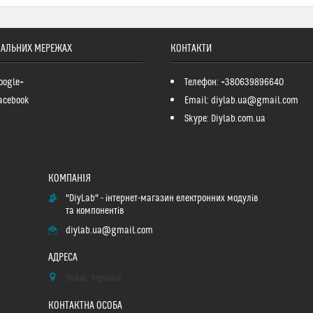
ІАЛЬНИХ МЕРЕЖАХ
КОНТАКТИ
oogle+
Телефон: +380639896640
acebook
Email: diylab.ua@gmail.com
Skype: Diylab.com.ua
"DiyLab" - інтернет-магазин електронних модулів
та компонентів
diylab.ua@gmail.com
Львів, Україна