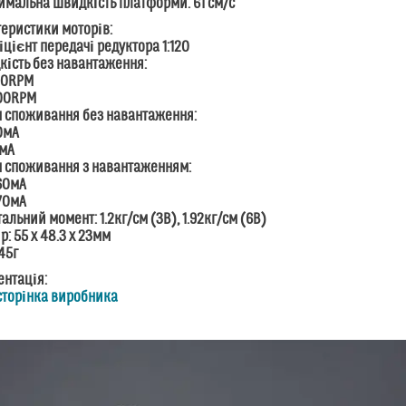
имальна Швидкість платформи: 61 см/с
еристики моторів:
іцієнт передачі редуктора 1:120
кість без навантаження:
00RPM
200RPM
м споживання без навантаження:
0мА
1мА
м споживання з навантаженням:
60мА
70мА
тальний момент: 1.2кг/см (3В), 1.92кг/см (6В)
р: 55 x 48.3 x 23мм
:45г
нтація:
 сторінка виробника