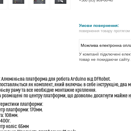
+380 (63) 989-66-40
повернення товару протягом
У компанії підключені еле
товар не покидаючи сайту.
: Алюмінієва платформа для робота Arduino від DFRobot.
поставляється як комплект, який включає в себе інструкцію, два м
ієву раму та все необхідне монтажне кріплення.
 розміщені по центру платформи, що дозволяє досягнути майже ну
теристики платформи:
етр платформи: 170мм.
та: 108мм.
 400г.
етр коліс: 65мм