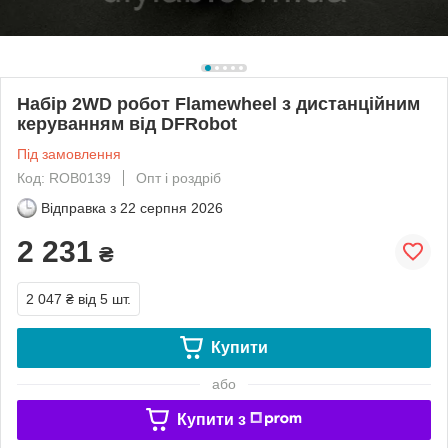
Набір 2WD робот Flamewheel з дистанційним
керуванням від DFRobot
Під замовлення
Код: ROB0139
Опт і роздріб
Відправка з
22 серпня 2026
2 231
₴
2 047 ₴
від 5 шт.
Купити
або
Купити з