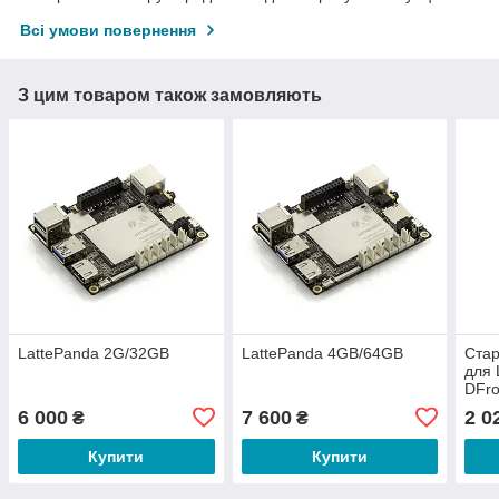
Всі умови повернення
З цим товаром також замовляють
LattePanda 2G/32GB
LattePanda 4GB/64GB
Стар
для 
DFro
6 000
7 600
2 0
₴
₴
Купити
Купити