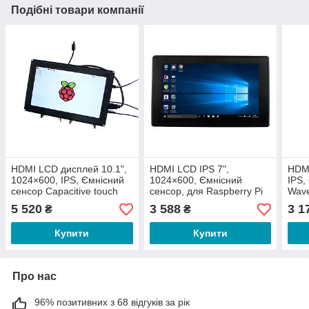
Подібні товари компанії
HDMI LCD дисплей 10.1",
HDMI LCD IPS 7",
HDMI
1024×600, IPS, Ємнісний
1024×600, Ємнісний
IPS,
сенсор Capacitive touch
сенсор, для Raspberry Pi
Wav
для Raspberry Pi від
від Waveshare (H)
5 520
3 588
3 1
₴
₴
Waveshare
Купити
Купити
Про нас
96% позитивних з 68 відгуків за рік