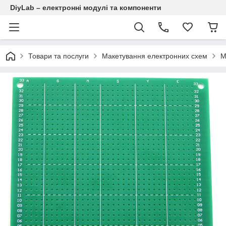
DiyLab – електронні модулі та компоненти
Товари та послуги
Макетування електронних схем
М