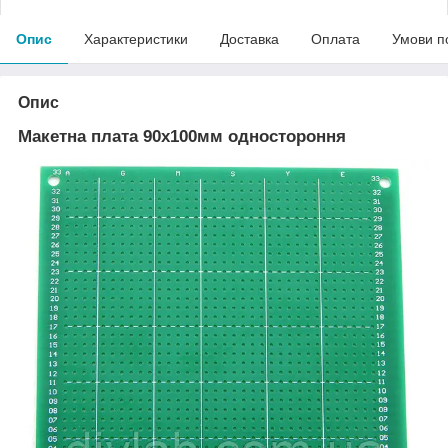
Опис
Характеристики
Доставка
Оплата
Умови п
Опис
Макетна плата 90х100мм одностороння