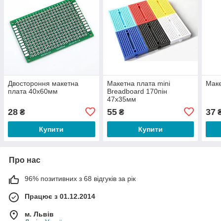
Двостороння макетна
Макетна плата mini
Маке
плата 40х60мм
Breadboard 170пін
47х35мм
28
55
37
₴
₴
Купити
Купити
Про нас
96% позитивних з 68 відгуків за рік
Працює з 01.12.2014
м. Львів