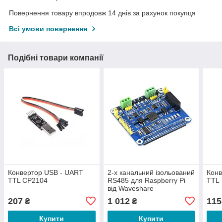
Повернення товару впродовж 14 днів за рахунок покупця
Всі умови повернення
Подібні товари компанії
Конвертор USB - UART
2-х канальний ізольований
Конв
TTL CP2104
RS485 для Raspberry Pi
TTL
від Waveshare
207
1 012
115
₴
₴
Купити
Купити