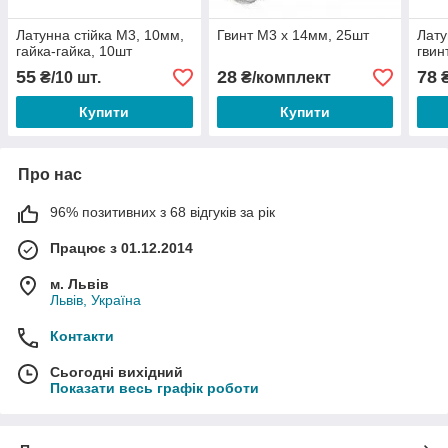
Латунна стійка М3, 10мм,
Гвинт М3 х 14мм, 25шт
Лату
гайка-гайка, 10шт
гвин
55
28
78
₴/10 шт.
₴/комплект
₴
Купити
Купити
Про нас
96% позитивних з 68 відгуків за рік
Працює з 01.12.2014
м. Львів
Львів, Україна
Контакти
Сьогодні вихідний
Показати весь графік роботи