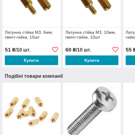
Латунна стійка М3, 6мм,
Латунна стійка М3, 10мм,
Лату
гвинт-гайка, 10шт
гвинт-гайка, 10шт
гайк
51
60
55
₴/10 шт.
₴/10 шт.
₴
Купити
Купити
Подібні товари компанії