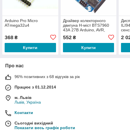
Arduino Pro Micro
Драйвер колекторного
Дисп
ATmega32u4
двигуна H-міст BTS7960
ILI9
43А 27В Arduino, AVR,
сен
STM32, Raspberry Pi
Ardu
368
552
2 0
₴
₴
Wav
Купити
Купити
Про нас
96% позитивних з 68 відгуків за рік
Працює з 01.12.2014
м. Львів
Львів, Україна
Контакти
Сьогодні вихідний
Показати весь графік роботи