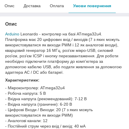
Опис
Доставка
Оплата
Умови повернення
Опис
Arduino
Leonardo - контролер на базі ATmega32u4.
Платформа має 20 цифрових вхід / виходів (7 з яких можуть
використовуватися як виходи PWM і 12 як аналогові входи),
кварцовий генератор 16 МГц, роз'єм мікро-USB, силовий
роз'єм, роз'єм ICSP і кнопку перезавантаження. Для роботи
необхідно підключити платформу до комп'ютера за
допомогою кабелю USB, або подати живлення за допомогою
адаптера AC / DC або батареї.
Характеристики:
- Мікроконтролер: ATmega32u4
- Робоча напруга: 5 В
- Вхідна напруга (рекомендований): 7-12 В
- Вхідна напруга (граничне): 6-20 В
- Цифрові Входи / Виходи: 20 (7 з яких можуть
використовуватися як виходи PWM)
- Аналогові канали: 12
- Постійний струм через вхід / вихід: 40 мА