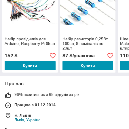
Набір провідників для
Набір резисторів 0,25Вт
Шле
Arduino, Raspberry Pi 65шт
160шт, 8 номіналів по
Male
20шт,
штир
100R,220R,1K,2.2K,4.7K,10K,47K,
Rasp
152
87
110
₴
₴/упаковка
Купити
Купити
Про нас
96% позитивних з 68 відгуків за рік
Працює з 01.12.2014
м. Львів
Львів, Україна