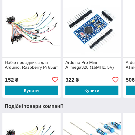
Набір провідників для
Arduino Pro Mini
Ardu
Arduino, Raspberry Pi 65шт
ATmega328 (16MHz, 5V)
ATm
152
322
506
₴
₴
Купити
Купити
Подібні товари компанії