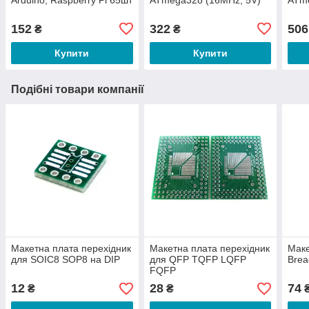
152
322
506
₴
₴
Купити
Купити
Подібні товари компанії
Макетна плата перехідник
Макетна плата перехідник
Маке
для SOIC8 SOP8 на DIP
для QFP TQFP LQFP
Brea
FQFP
12
28
74
₴
₴