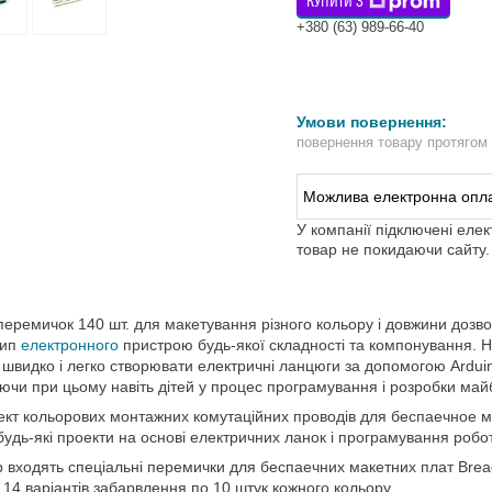
КУПИТИ З
+380 (63) 989-66-40
повернення товару протягом
У компанії підключені еле
товар не покидаючи сайту.
перемичок 140 шт. для макетування різного кольору і довжини дозв
тип
електронного
пристрою будь-якої складності та компонування. Н
швидко і легко створювати електричні ланцюги за допомогою Arduino,
ючи при цьому навіть дітей у процес програмування і розробки май
кт кольорових монтажних комутаційних проводів для беспаечное ма
будь-які проекти на основі електричних ланок і програмування робот
р входять спеціальні перемички для беспаечних макетних плат Brea
 14 варіантів забарвлення по 10 штук кожного кольору.