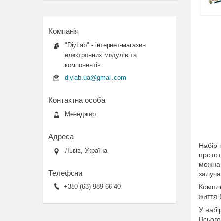
"DiyLab" - інтернет-магазин
електронних модулів та
компонентів
diylab.ua@gmail.com
Менеджер
Набір 
Львів, Україна
прото
можна 
залуча
Компле
+380 (63) 989-66-40
життя 
У набі
Всього