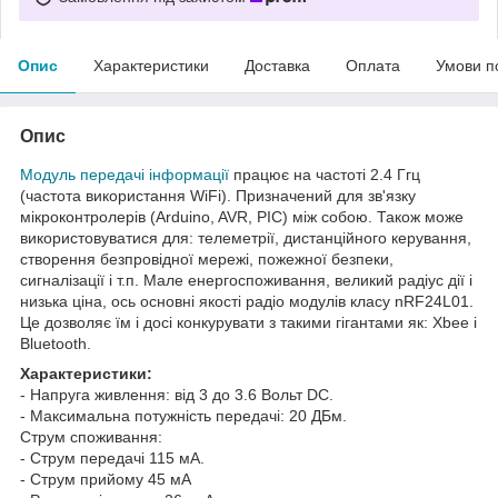
Опис
Характеристики
Доставка
Оплата
Умови п
Опис
Модуль передачі інформації
працює на частоті 2.4 Ггц
(частота використання WiFi). Призначений для зв'язку
мікроконтролерів (Arduino, AVR, PIC) між собою. Також може
використовуватися для: телеметрії, дистанційного керування,
створення безпровідної мережі, пожежної безпеки,
сигналізації і т.п. Мале енергоспоживання, великий радіус дії і
низька ціна, ось основні якості радіо модулів класу nRF24L01.
Це дозволяє їм і досі конкурувати з такими гігантами як: Xbee і
Bluetooth.
Характеристики:
- Напруга живлення: від 3 до 3.6 Вольт DC.
- Максимальна потужність передачі: 20 ДБм.
Струм споживання:
- Струм передачі 115 мА.
- Струм прийому 45 мА