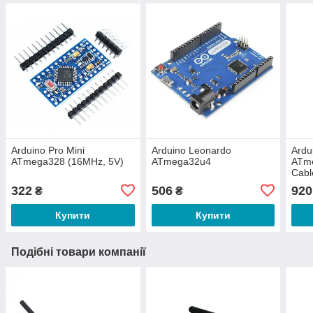
Arduino Pro Mini
Arduino Leonardo
Ardu
ATmega328 (16MHz, 5V)
ATmega32u4
ATm
Cabl
322
506
920
₴
₴
Купити
Купити
Подібні товари компанії