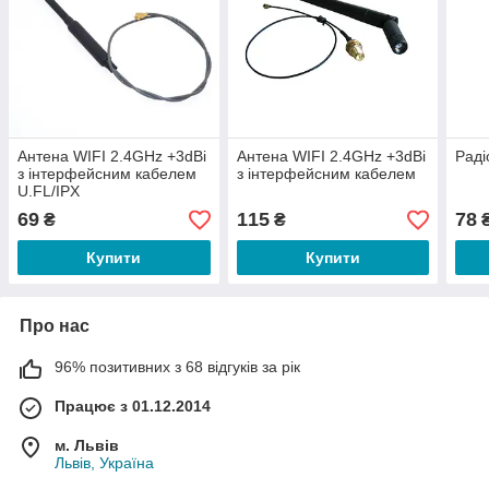
Антена WIFI 2.4GHz +3dBi
Антена WIFI 2.4GHz +3dBi
Рад
з інтерфейсним кабелем
з інтерфейсним кабелем
U.FL/IPX
69
115
78
₴
₴
Купити
Купити
Про нас
96% позитивних з 68 відгуків за рік
Працює з 01.12.2014
м. Львів
Львів, Україна