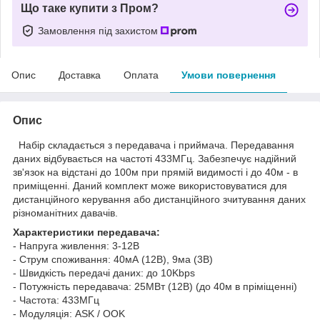
Що таке купити з Пром?
Замовлення під захистом
Опис
Доставка
Оплата
Умови повернення
Опис
Набір
складається
з передавача і
приймача
. Передавання
даних відбувається на частоті 433МГц.
Забезпечує надійний
зв'язок на відстані до 100м при прямій видимості і до 40м - в
приміщенні. Даний комплект може використовуватися для
дистанційного керування або дистанційного зчитування дани
х
різноманітних давачів.
Характеристики
передавача
:
-
Напруга
живлення
:
3-12В
-
Струм
споживання
:
40мА
(
12В)
,
9ма
(
3В
)
-
Швидкість
передачі
даних
:
до 10Kbps
-
Потужність
передавача
:
25МВт
(
12В)
(
до 40м
в
пріміщенні
)
-
Частота:
433МГц
-
Модуляція
:
ASK /
OOK