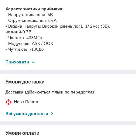
Характеристики
приймача
:
-
Напруга
живлення
: 5В
-
Струм
споживання
:
5мА
-
Віхідна
Напруга
:
Високий рівень
лог.1 1/
2Vcc (3В)
,
низький
-
0.7В
-
Частота:
433МГц
-
Модуляція
:
ASK /
OOK
-
Чутлівість
:
-100Дб
Приховати
Умови доставки
Доставка здійснюється тільки по передоплаті.
Нова Пошта
Всі умови доставки
Умови оплати