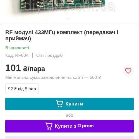
RF модулі 433МГц комплект (передавач і
приймач)
В наявності
Код: RF004
Опт і роздріб
101
₴/пара
Мінімальна сума замовлення на сайті — 500 ₴
92 ₴
від 5 пар
Купити
або
Купити з