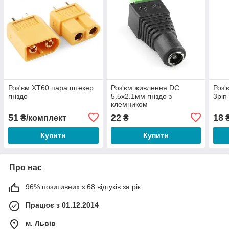
Роз'єм XT60 пара штекер
Роз'єм живлення DC
Роз'
гніздо
5.5х2.1мм гніздо з
3pin
клемником
51
22
18
₴/комплект
₴
Купити
Купити
Про нас
96% позитивних з 68 відгуків за рік
Працює з 01.12.2014
м. Львів