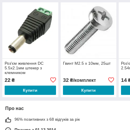
Роз'єм живлення DC
Гвинт М2.5 х 10мм, 25шт
Роз'
5.5х2.1мм штекер з
2.54
клемником
22
32
14
₴
₴/комплект
Купити
Купити
Про нас
96% позитивних з 68 відгуків за рік
Працює з 01.12.2014