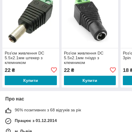
Роз'єм живлення DC
Роз'єм живлення DC
Роз'
5.5х2.1мм штекер з
5.5х2.1мм гніздо з
3pin
клемником
клемником
22
22
18
₴
₴
Купити
Купити
Про нас
96% позитивних з 68 відгуків за рік
Працює з 01.12.2014
м. Львів