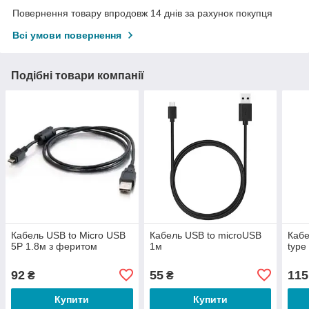
Повернення товару впродовж 14 днів за рахунок покупця
Всі умови повернення
Подібні товари компанії
Кабель USB to Micro USB
Кабель USB to microUSB
Кабе
5P 1.8м з феритом
1м
type
92
55
115
₴
₴
Купити
Купити