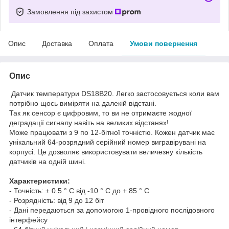
Замовлення під захистом
Опис
Доставка
Оплата
Умови повернення
Опис
Датчик
температури
DS18B20
.
Легко
застосовується
коли
вам
потрібно щось
виміряти
на
далекій
відстані
.
Так
як
сенсор
є
цифровим,
то
ви не
отримаєте жодної
деградації
сигналу
навіть
на
великих відстанях
!
Може працювати з
9 по 12
-бітної
точністю.
Кожен
датчик
має
унікальний
64-
розрядний
серійний
номер
вигравірувані на
корпусі.
Це дозволяє
використовувати величезну кількість
датчиків
на
одній шині
.
Характеристики:
- Точність:
± 0.5
° C
від -10
° C до
+
85 ° C
-
Розрядність: від
9 до
12 біт
-
Дані
передаються за допомогою
1
-провідного
послідовного
інтерфейсу