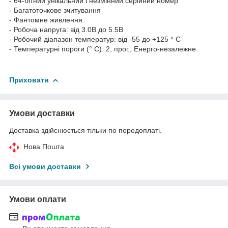
- 64
-бітний
унікальний і
незмінний
серійний
номер
-
Багатоточкове
зчитування
-
Фантомне
живлення
-
Робоча напруга:
від
3.0В
до
5.5В
-
Робочий діапазон температур:
від
-55 до
+125
° C
-
Температурні
пороги (
° C)
:
2
,
прог
.
,
Енерго-
незалежне
Приховати
Умови доставки
Доставка здійснюється тільки по передоплаті.
Нова Пошта
Всі умови доставки
Умови оплати