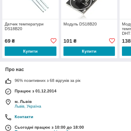
Датчик температури
Модуль DS18B20
Моду
DS18B20
темп
DHT
69
101
138
₴
₴
Купити
Купити
Про нас
96% позитивних з 68 відгуків за рік
Працює з 01.12.2014
м. Львів
Львів, Україна
Контакти
Сьогодні працює з 10:00 до 18:00