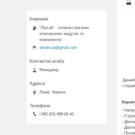
"DiyLab" - інтернет-магазин
електронних модулів та
компонентів
diylab.ua@gmail.com
Менеджер
Даний 
і стру
Львів, Україна
Харак
- Напр
+380 (63) 989-66-40
- Стру
- Діап
- Діап
- Похи