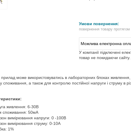
повернення товару протягом
У компанії підключені еле
товар не покидаючи сайту.
прилад може використовуватись в лабораторних блоках живлення,
му споживання, а також для контролю постійної напруги і струму в рі
теристики:
уга живлення: 6-30В
м споживання: 50мА
азон вимірювання напруги: 0 -100В
азон вимірювання струму: 0-10А
бка: 1%