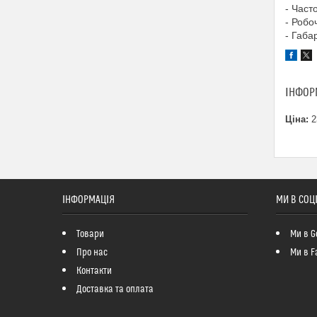
- Част
- Робо
- Габа
ІНФОР
Ціна:
2
ІНФОРМАЦІЯ
МИ В СОЦ
Товари
Ми в G
Про нас
Ми в F
Контакти
Доставка та оплата