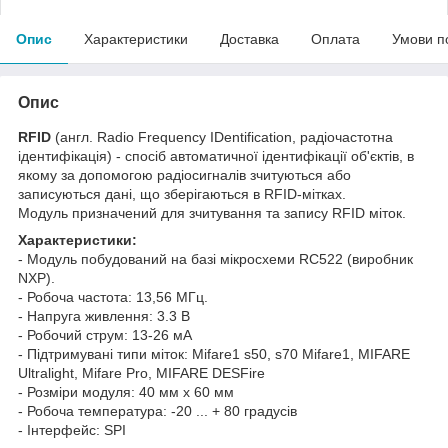
Опис
Характеристики
Доставка
Оплата
Умови п
Опис
RFID
(англ. Radio Frequency IDentification, радіочастотна
ідентифікація) - спосіб автоматичної ідентифікації об'єктів, в
якому за допомогою радіосигналів зчитуються або
записуються дані, що зберігаються в RFID-мітках.
Модуль призначений для зчитування та запису RFID міток.
Характеристики:
- Модуль побудований на базі мікросхеми RC522 (виробник
NXP).
- Робоча частота: 13,56 МГц.
- Напруга живлення: 3.3 В
- Робочий струм: 13-26 мА
- Підтримувані типи міток: Mifare1 s50, s70 Mifare1, MIFARE
Ultralight, Mifare Pro, MIFARE DESFire
- Розміри модуля: 40 мм х 60 мм
- Робоча температура: -20 ... + 80 градусів
- Інтерфейс: SPI