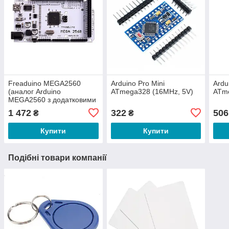
Freaduino MEGA2560
Arduino Pro Mini
Ardu
(аналог Arduino
ATmega328 (16MHz, 5V)
ATm
MEGA2560 з додатковими
можливостями)
1 472
322
506
₴
₴
Купити
Купити
Подібні товари компанії