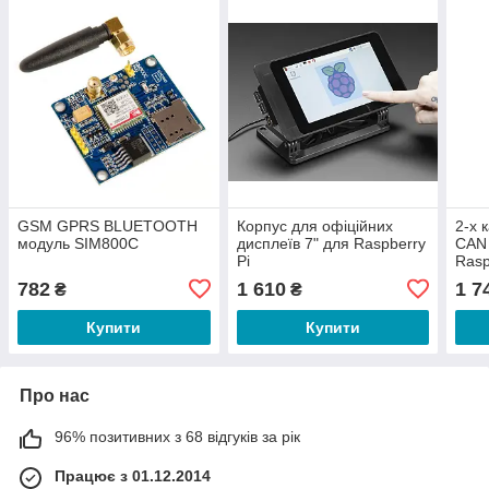
GSM GPRS BLUETOOTH
Корпус для офіційних
2-х 
модуль SIM800C
дисплеїв 7" для Raspberry
CAN
Pi
Rasp
Wav
782
1 610
1 7
₴
₴
Купити
Купити
Про нас
96% позитивних з 68 відгуків за рік
Працює з 01.12.2014