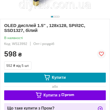
OLED дисплей 1.5'' , 128x128, SPI/I2C,
SSD1327, білий
В наявності
Код: WS13992
Опт і роздріб
598
₴
552 ₴
від 5 шт.
Купити
або
Купити з
Що таке купити з Пром?