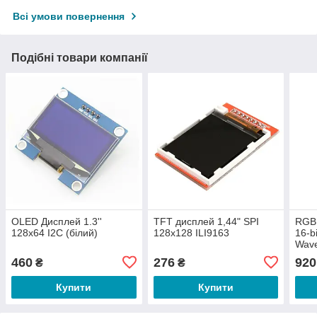
Всі умови повернення
Подібні товари компанії
OLED Дисплей 1.3''
TFT дисплей 1,44" SPI
RGB 
128x64 I2C (білий)
128x128 ILI9163
16-b
Wav
460
276
920
₴
₴
Купити
Купити