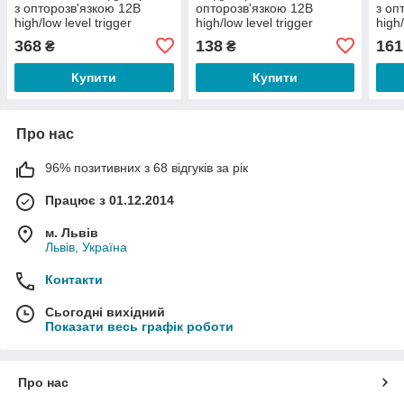
з опторозв'язкою 12В
опторозв'язкою 12В
з оп
high/low level trigger
high/low level trigger
high/
250VAC, 10A
250VAC, 10A
250V
368
138
161
₴
₴
Купити
Купити
Про нас
96% позитивних з 68 відгуків за рік
Працює з 01.12.2014
м. Львів
Львів, Україна
Контакти
Сьогодні вихідний
Показати весь графік роботи
Про нас