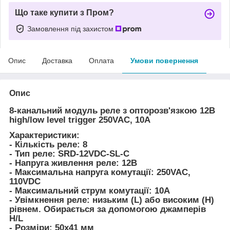
Що таке купити з Пром?
Замовлення під захистом
Опис
Доставка
Оплата
Умови повернення
Опис
8-канальний модуль реле з опторозв'язкою 12В
high/low level trigger 250VAC, 10A
Характеристики:
- Кількість реле: 8
- Тип реле: SRD-12VDC-SL-C
- Напруга живлення реле: 12В
- Максимальна напруга комутації: 250VAC,
110VDC
- Максимальний струм комутації: 10А
- Увімкнення реле: низьким (L) або високим (H)
рівнем. Обирається за допомогою джамперів
H/L
- Розміри: 50х41 мм