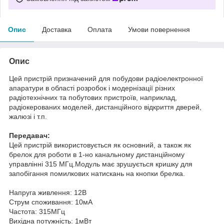
Опис
Доставка
Оплата
Умови повернення
Опис
Цей пристрій призначений
для
побудови
радіоелектронної
апаратури
в
області
розробок і
модернізації
різних
радіотехнічних
та побутових
пристроїв, наприклад,
радіокерованих
моделей,
дистанційного відкриття
дверей,
жалюзі і
т.п.
Передавач
:
Цей пристрій використовується
як основний,
а
також
як
брелок
для
роботи
в 1-
но
канальному
дистанційному
управлінні
315
МГц.Модуль
має
зрушується
кришку
для
запобігання
помилкових
натискань
на
кнопки
брелка.
Напруга живлення:
12В
Струм споживання:
10мА
Частота:
315МГц
Вихідна потужність
:
1мВт