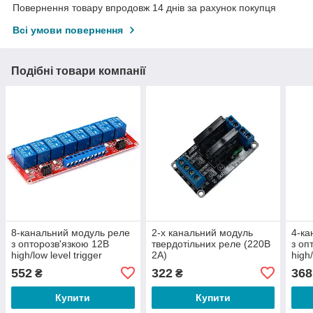
Повернення товару впродовж 14 днів за рахунок покупця
Всі умови повернення
Подібні товари компанії
8-канальний модуль реле
2-х канальний модуль
4-ка
з опторозв'язкою 12В
твердотільних реле (220В
з оп
high/low level trigger
2А)
high/
250VAC, 10A
250V
552
322
368
₴
₴
Купити
Купити