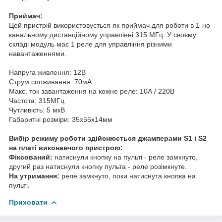
Приймач:
Цей пристрій
використовується як
приймач
для
роботи
в 1-
но
канальному
дистанційному
управлінні
315
МГц.
У своєму
складі
модуль
має 1
реле
для
управління різними
навантаженнями.
Напруга живлення:
12В
Струм споживання:
70мА
Макс
.
ток
завантаження
на
кожне
реле
:
10А
/ 220В
Частота:
315МГц
Чутливість:
5
мкВ
Габаритні розміри:
35х55х14мм
Вибір режиму роботи
здійснюється
джамперами
S1 і S2
на платі
виконавчого пристрою
:
Фіксований
:
натиснули кнопку
на
пульті
-
реле
замкнуто,
другий
раз
натиснули кнопку
пульта -
реле
розімкнуте.
На
утримання
:
реле
замкнуто,
поки
натиснута
кнопка
на
пульті.
Приховати