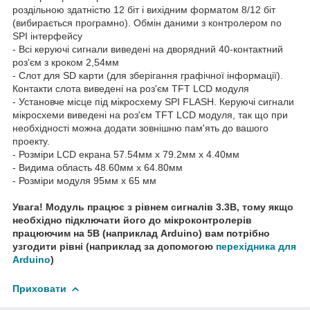
роздільною
здатністю
12 біт
і вихідним
форматом
8/12
біт
(
вибирається
програмно
)
.
Обмін даними
з контролером
по
SPI
інтерфейсу
-
Всі керуючі
сигнали
виведені
на
дворядний
40-
контактний
роз'єм
з кроком
2,54мм
-
Слот
для
SD
карти
(
для
зберігання графічної
інформації).
Контакти
слота
виведені
на
роз'єм
TFT LCD
модуля
-
Установче
місце під
мікросхему
SPI FLASH
.
Керуючі сигнали
мікросхеми
виведені
на
роз'єм
TFT LCD
модуля
, так що
при
необхідності можна додати
зовнішню пам'ять
до вашого
проекту
.
- Розміри
LCD екрана
57.54мм
x
79.2мм
x
4.40мм
- Видима
область
48.60мм
x
64.80мм
- Розміри
модуля
95мм
х 65
мм
Увага!
Модуль
працює
з рівнем
сигналів
3.3В,
тому якщо
необхідно підключати
його
до мікроконтролерів
працюючим
на
5В (
наприклад
Arduino
) вам
потрібно
узгодити
рівні
(наприклад за допомогою
перехідника для
Arduino
)
Приховати