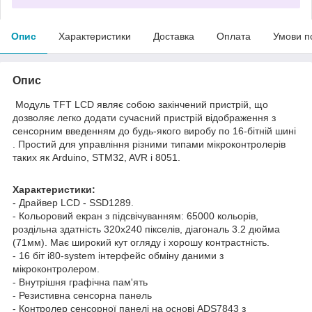
Опис
Характеристики
Доставка
Оплата
Умови п
Опис
Модуль
TFT LCD
являє собою
закінчений пристрій
, що
дозволяє
легко
додати
сучасний пристрій
відображення
з
сенсорним введенням
до будь-якого
виробу
по 16
-бітній
шині
. Простий
для
управління
різними
типами
мікроконтролерів
таких
як
Arduino
,
STM32
,
AVR
і
8051
.
Характеристики:
-
Драйвер
LCD
-
SSD1289
.
-
Кольоровий екран
з підсвічуванням
:
65000 кольорів
,
роздільна здатність 320х240
пікселів
, діагональ
3.2
дюйма
(
71мм
)
.
Має
широкий
кут огляду
і хорошу
контрастність.
-
16 біт
i80
-
system
інтерфейс обміну даними
з
мікроконтролером
.
-
Внутрішня
графічна
пам'ять
-
Резистивна
сенсорна
панель
-
Контролер
сенсорної панелі
на
основі
ADS7843
з