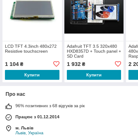
LCD TFT 4.3inch 480x272
Adafruit TFT 3.5 320x480
Adaf
Resistive touchscreen
HXD8357D + Touch panel +
480x
SD Card
Rasp
1 104
1 932
2 2
₴
₴
Купити
Купити
Про нас
96% позитивних з 68 відгуків за рік
Працює з 01.12.2014
м. Львів
Львів, Україна