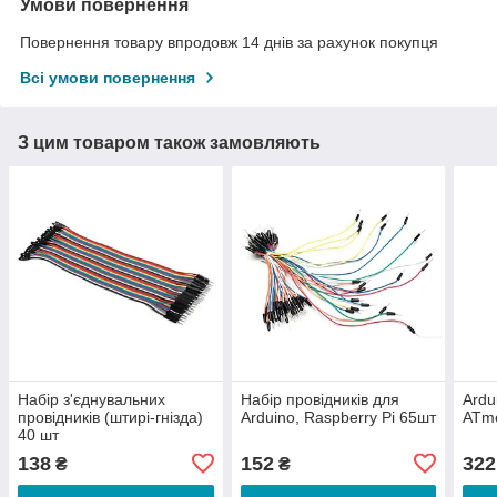
Умови повернення
Повернення товару впродовж 14 днів за рахунок покупця
Всі умови повернення
З цим товаром також замовляють
Набір з'єднувальних
Набір провідників для
Ardu
провідників (штирі-гнізда)
Arduino, Raspberry Pi 65шт
ATme
40 шт
138
152
322
₴
₴