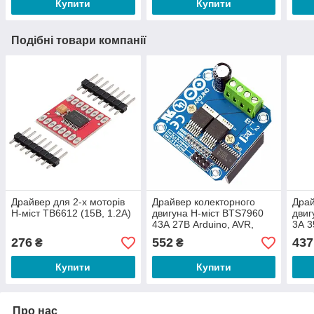
Купити
Купити
Подібні товари компанії
Драйвер для 2-х моторів
Драйвер колекторного
Драй
H-міст TB6612 (15В, 1.2А)
двигуна H-міст BTS7960
двиг
43А 27В Arduino, AVR,
3А 3
STM32, Raspberry Pi
276
552
437
₴
₴
Купити
Купити
Про нас