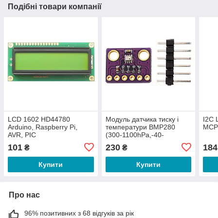
Подібні товари компанії
LCD 1602 HD44780
Модуль датчика тиску і
I2C 
Arduino, Raspberry Pi,
температури BMP280
MCP
AVR, PIC
(300-1100hPa,-40-
+85C,I2C,SPI)
101
230
184
₴
₴
Купити
Купити
Про нас
96% позитивних з 68 відгуків за рік