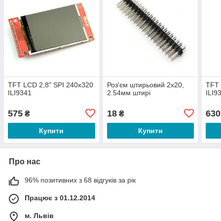
TFT LCD 2,8" SPI 240x320
Роз'єм штирьовий 2x20,
TFT 
ILI9341
2.54мм штирі
ILI9
575
18
630
₴
₴
Купити
Купити
Про нас
96% позитивних з 68 відгуків за рік
Працює з 01.12.2014
м. Львів