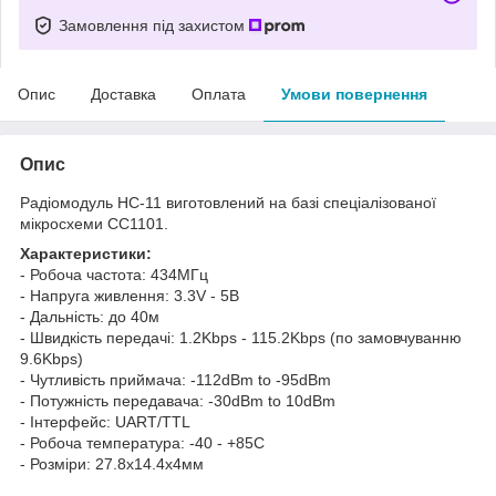
Замовлення під захистом
Опис
Доставка
Оплата
Умови повернення
Опис
Радіомодуль HC-11 виготовлений на базі спеціалізованої
мікросхеми CC1101.
Характеристики:
- Робоча частота: 434МГц
- Напруга живлення: 3.3V - 5В
- Дальність: до 40м
- Швидкість передачі: 1.2Kbps - 115.2Kbps (по замовчуванню
9.6Kbps)
- Чутливість приймача: -112dBm to -95dBm
- Потужність передавача: -30dBm to 10dBm
- Інтерфейс: UART/TTL
- Робоча температура: -40 - +85С
- Розміри: 27.8x14.4x4мм