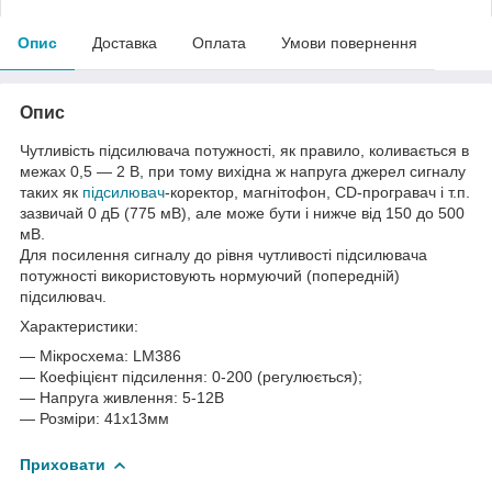
Опис
Доставка
Оплата
Умови повернення
Опис
Чутливість підсилювача потужності, як правило, коливається в
межах 0,5 ― 2 В, при тому вихідна ж напруга джерел сигналу
таких як
підсилювач
-коректор, магнітофон, CD-програвач і т.п.
зазвичай 0 дБ (775 мВ), але може бути і нижче від 150 до 500
мВ.
Для посилення сигналу до рівня чутливості підсилювача
потужності використовують нормуючий (попередній)
підсилювач.
Характеристики:
― Мікросхема: LM386
― Коефіцієнт підсилення: 0-200 (регулюється);
― Напруга живлення: 5-12В
― Розміри: 41х13мм
Приховати