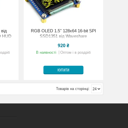
 від
RGB OLED 1.5'' 128x64 16-bit SPI
ED HUD
SSD1351 від Waveshare
920 ₴
оздріб
В наявності
Оптом і в роздріб
КУПИТИ