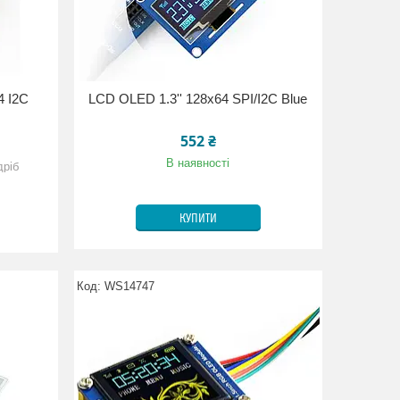
4 I2C
LCD OLED 1.3'' 128x64 SPI/I2C Blue
552 ₴
В наявності
дріб
КУПИТИ
WS14747