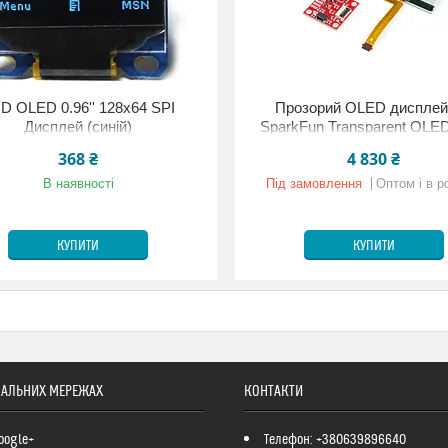
D OLED 0.96'' 128x64 SPI
Прозорий OLED дисплей
Дисплей (синій)
SparkFun Transparent OL
Breakout (Qwiic)
368 ₴
4 830 ₴
В наявності
Під замовлення
Оптом і в р
КУПИТИ
КУПИТИ
ІАЛЬНИХ МЕРЕЖАХ
КОНТАКТИ
oogle+
Телефон: +380639896640