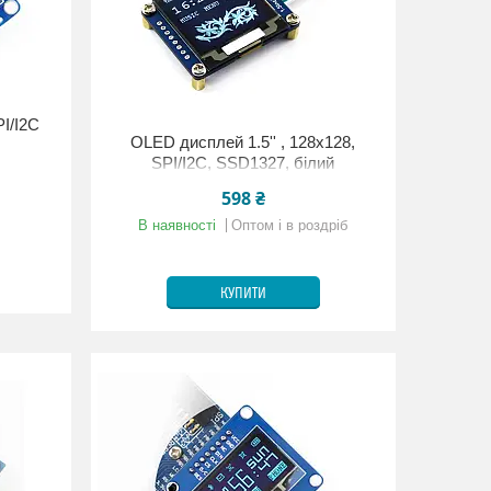
I/I2C
OLED дисплей 1.5'' , 128x128,
SPI/I2C, SSD1327, білий
598 ₴
В наявності
Оптом і в роздріб
КУПИТИ