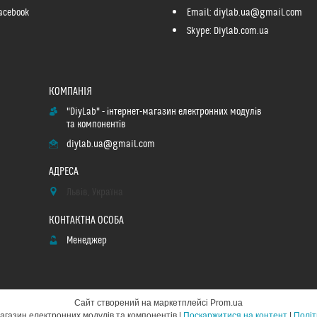
acebook
Email: diylab.ua@gmail.com
Skype: Diylab.com.ua
"DiyLab" - інтернет-магазин електронних модулів
та компонентів
diylab.ua@gmail.com
Львів, Україна
Менеджер
Сайт створений на маркетплейсі
Prom.ua
"DiyLab" - інтернет-магазин електронних модулів та компонентів |
Поскаржитися на контент
|
Політ