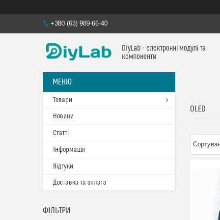
+380 (63) 989-66-40
DiyLab – електронні модулі та
компоненти
Товари
OLED
Новини
Статті
Інформація
Відгуки
Доставка та оплата
ФІЛЬТРИ